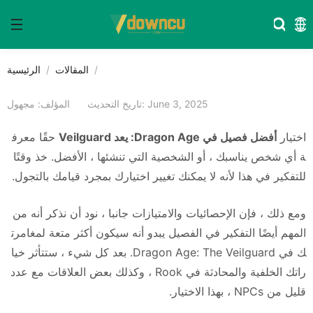
المقالات
الرئيسية
تاريخ التحديث: June 3, 2025
المؤلف: مجهول
اختيار
أفضل فصيل في Dragon Age: يعد Veilguard
حقًا معرف
ة أي شخص يناسبك ، أو الشخصية التي تنشئها ، الأفضل. خذ وقتًا
للتفكير في هذا لأنه لا يمكنك تغيير اختيارك بمجرد قيامك بالتجول.
ومع ذلك ، فإن الإحصائيات والامتيازات جانبا ، نود أن نذكر أنه من
المهم أيضًا التفكير في الفصيل يبدو أنه سيكون أكثر متعة لمغامرت
ك في Dragon Age: The Veilguard. بعد كل شيء ، ستتأثر خيا
راتك الخلفية والمحادثة في Rook ، وكذلك بعض العلاقات مع عدد
قليل من NPCs ، بهذا الاختيار.