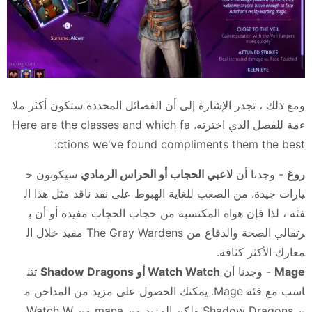
ومع ذلك ، تجدر الإشارة إلى أن الفصائل المحددة ستكون أكثر ملا
ءمة للفصل الذي اخترته. Here are the classes and which fa
ctions we've found compliments them the best:
روغ
- وجدنا أن
لاعبي الحجاب أو الحراس الرمادي
سيكونون خ
يارات جيدة. من الصعب للغاية الهبوط على نقد ناقد مثل هذا ال
فئة ، لذا فإن هواة المكتسبة من حجاب الحجاب مفيدة أو أن ب
رتقالي الصحة والدفاع من The Gray Wardens مفيد خلال ال
معارك الأكثر كثافة.
Mage
- وجدنا أن
Watch Watch أو Shadow Dragons
تتن
اسب مع فئة Mage. يمكنك الحصول على مزيد من المداخن م
ن Shadow Dragons ولكن المزيد من mana من Watch W