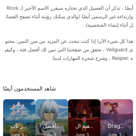
أيضًا ، تذكر أن الفصيل الذي تختاره سيقرر الاسم الأخير لـ Rook
وارتداءه غير الرسمي أيضًا (والذي يمكنك رؤيته أثناء تصفح الفصائ
ل أثناء إنشاء الشخصية).
هذا كل شيء الآن! إذا كنت تبحث عن المزيد من سن التنين: محتو
ى Veilguard ، تحقق من صفحتنا التي تبين لك أفضل فئة ، وكيفي
ة Respec ، وشرح شجرة المهارات لدينا.
شاهد المستخدمون أيضًا
Drago
كيفية ال
أفضل
رموز تأث
n Age
فوز في
5 تعديلا
ير Gen
June 3,
June 3,
June 3,
June 3,