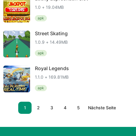
1.0 + 19.04MB
apk
Street Skating
1.0.9 + 14.49MB
apk
Royal Legends
1.1.0 + 169.81MB
apk
1
2
3
4
5
Nächste Seite