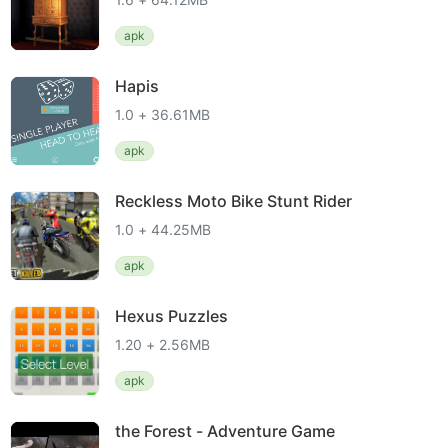
apk
Hapis
1.0 + 36.61MB
apk
Reckless Moto Bike Stunt Rider
1.0 + 44.25MB
apk
Hexus Puzzles
1.20 + 2.56MB
apk
the Forest - Adventure Game