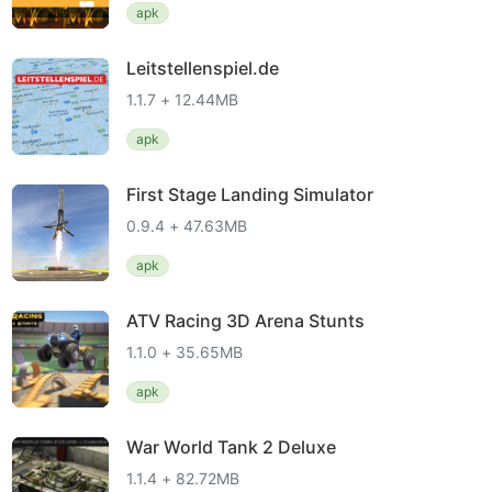
apk
Leitstellenspiel.de
1.1.7 + 12.44MB
apk
First Stage Landing Simulator
0.9.4 + 47.63MB
apk
ATV Racing 3D Arena Stunts
1.1.0 + 35.65MB
apk
War World Tank 2 Deluxe
1.1.4 + 82.72MB