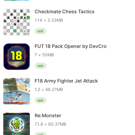
Checkmate Chess Tactics
1.14 + 3.33MB
apk
FUT 18 Pack Opener by DevCro
7 + 50MB
apk
F18 Army Fighter Jet Attack
1.2 + 46.27MB
apk
Re:Monster
7.1.9 + 60.37MB
apk