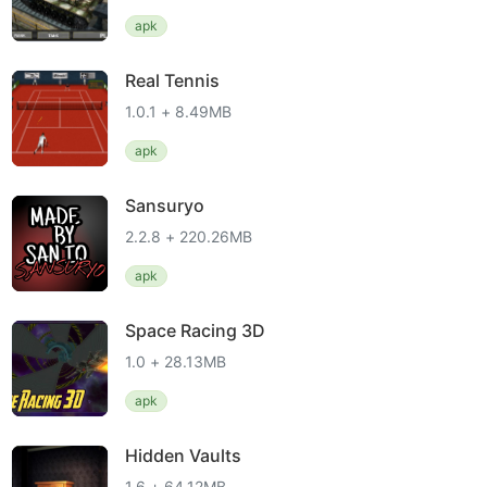
apk
Real Tennis
1.0.1 + 8.49MB
apk
Sansuryo
2.2.8 + 220.26MB
apk
Space Racing 3D
1.0 + 28.13MB
apk
Hidden Vaults
1.6 + 64.12MB