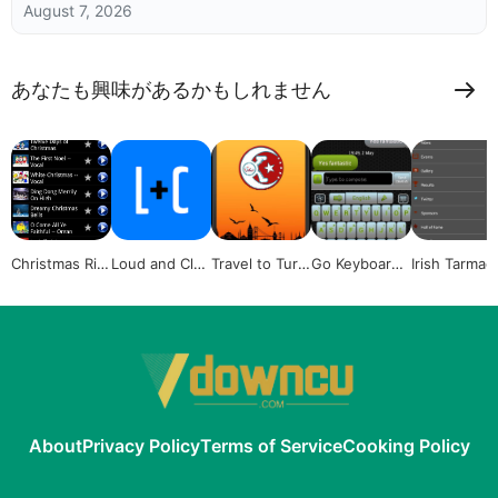
August 7, 2026
あなたも興味があるかもしれません
Christmas Rin
Loud and Clea
Travel to Turk
Go Keyboard
Irish Tarmac
gtones collect
r Voice Fitnes
ey
GridX
hampionshi
ion
s
About
Privacy Policy
Terms of Service
Cooking Policy