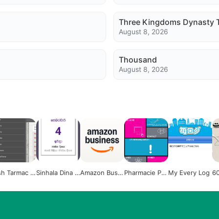
Three Kingdoms Dynasty TD
August 8, 2026
Thousand
August 8, 2026
ish Tarmac C
Sinhala Dina P
Amazon Busin
Pharmacie Pol
My Every Log
60
mpionship
otha - 2020 S
ess
ygone
aq
ri