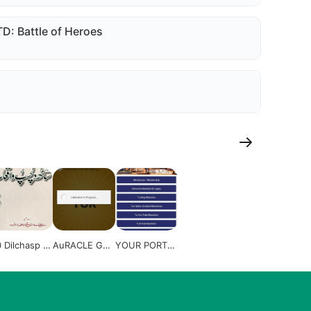
: Battle of Heroes
 Dilchasp W
AuRACLE Gol
YOUR PORTAL
iyaat
d Tester
MASONIC