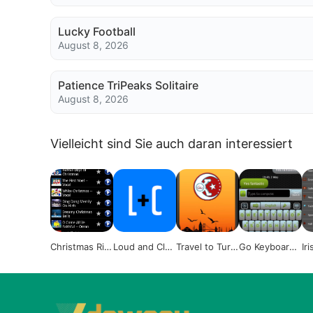
Lucky Football
August 8, 2026
Patience TriPeaks Solitaire
August 8, 2026
Vielleicht sind Sie auch daran interessiert
Christmas Rin
Loud and Clea
Travel to Turk
Go Keyboard
Ir
gtones collect
r Voice Fitnes
ey
GridX
ha
ion
s